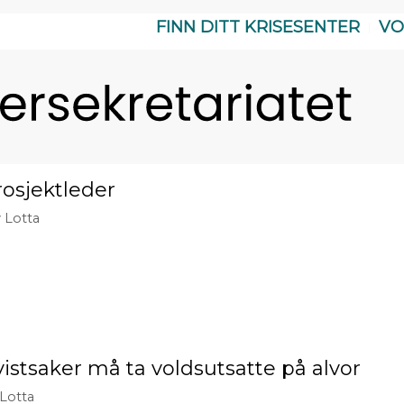
FINN DITT KRISESENTER
VO
rosjektleder
v
Lotta
vistsaker må ta voldsutsatte på alvor
Lotta