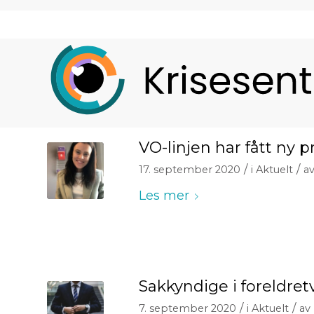
VO-linjen har fått ny p
/
/
17. september 2020
i
Aktuelt
a
Les mer
Sakkyndige i foreldret
/
/
7. september 2020
i
Aktuelt
av