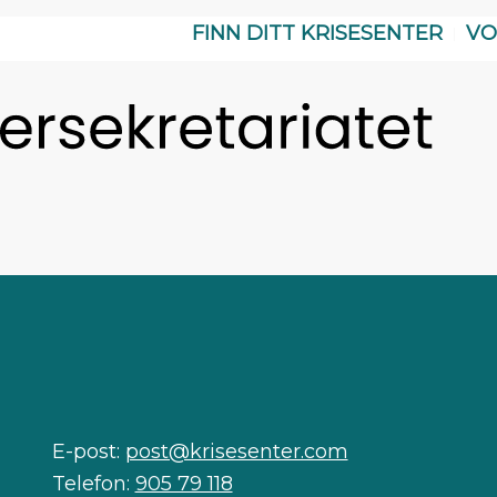
FINN DITT KRISESENTER
VO
E-post:
post@krisesenter.com
Telefon:
905 79 118