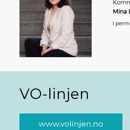
Kommu
Mina
I perm
VO-linjen
www.volinjen.no