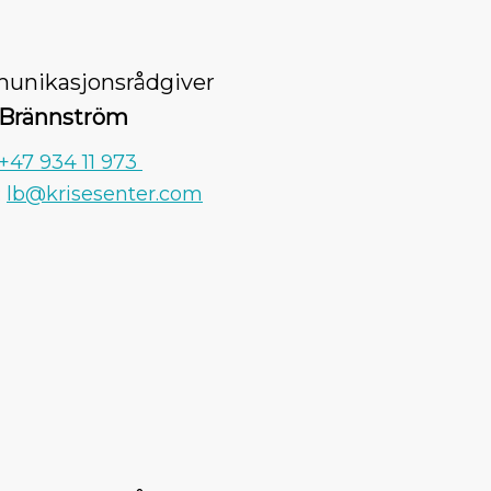
nikasjonsrådgiver
 Brännström
+47 934 11 973
:
lb@krisesenter.com