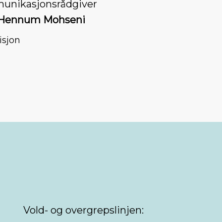
nikasjonsrådgiver
 Hennum Mohseni
isjon
Vold- og overgrepslinjen: