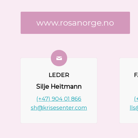
www.rosanorge.no
LEDER
F
Silje Heitmann
(+47) 904 01 866
(
sh@krisesenter.com
ll