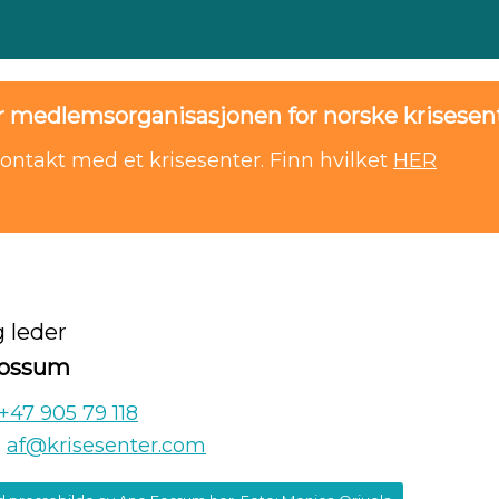
r medlemsorganisasjonen for norske krisesent
kontakt med et krisesenter. Finn hvilket
HER
 leder
Fossum
+47 905 79 118
:
af@krisesenter.com