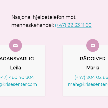
Nasjonal hjelpetelefon mot
menneskehandel:
(+47) 22 33 11 60
AGANSVARLIG
RÅDGIVER
Leila
Maria
+47) 480 40 804
(+47) 904 02 8
s@krisesenter.com
mah@krisesenter