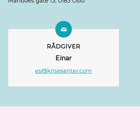
Mariboes gate 13, 0183 Oslo
RÅDGIVER
Einar
es@krisesenter.com