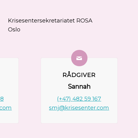
Krisesentersekretariatet ROSA
Oslo
RÅDGIVER
Sannah
68
(+47)
482 59 167
.com
smj@krisesenter.com