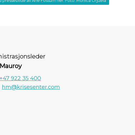
d pressebilde av Ane Fossum her. Foto: Monica Orjuela
istrasjonsleder
Mauroy
+47 922 35 400
:
hm@krisesenter.com