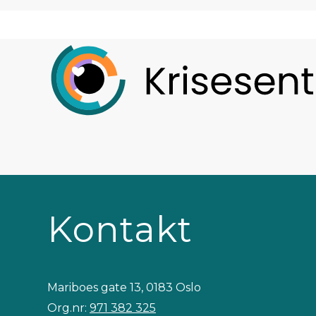
Kontakt
Mariboes gate 13, 0183 Oslo
Org.nr:
971 382 325