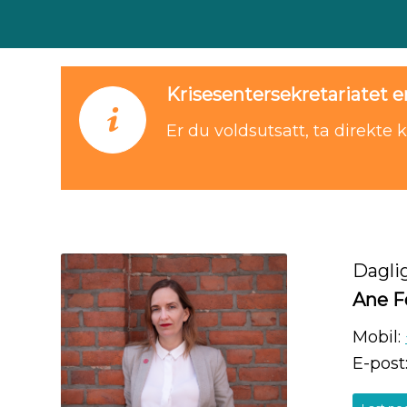
Krisesentersekretariatet e
Er du voldsutsatt, ta direkte 
Daglig
Ane 
Mobil:
E-post