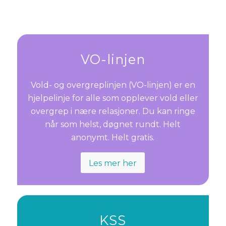
VO-linjen
Vold- og overgreplinjen (VO-linjen) er en
hjelpelinje for alle som opplever vold eller
overgrep i nære relasjoner. Du kan ringe
når som helst, døgnet rundt. Helt
anonymt. Helt gratis.
Les mer her
KSS