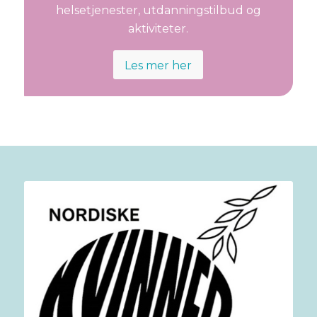
helsetjenester, utdanningstilbud og
aktiviteter.
Les mer her