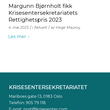
Margunn Bjørnholt fikk
Krisesentersekretariatets
Rettighetspris 2023
/
/
4. mai 2023
i
Aktuelt
av
Hege Mauroy
Les mer
KRISESENTERSEKRETARIATET
Mariboes gate 13, 0183 Oslo
Telefon: 905 79 118
E-post:
post@krisesenter.com