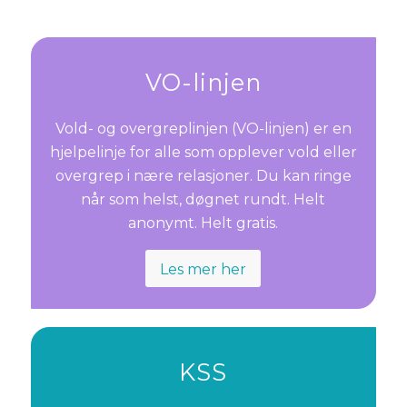
VO-linjen
Vold- og overgreplinjen (VO-linjen) er en
hjelpelinje for alle som opplever vold eller
overgrep i nære relasjoner. Du kan ringe
når som helst, døgnet rundt. Helt
anonymt. Helt gratis.
Les mer her
KSS