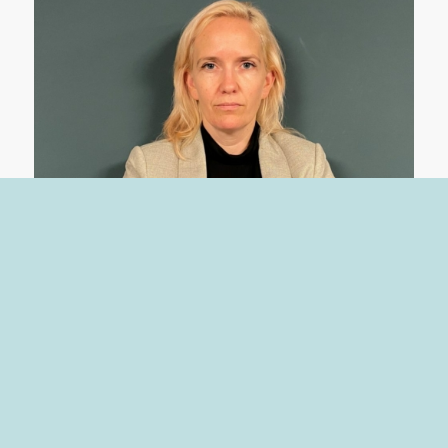
Vil Jonas kjempe de voldsutsattes
kamp?
12. oktober 2021
Les mer