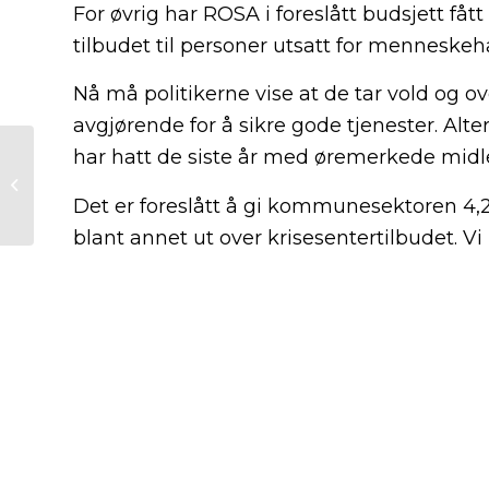
For øvrig har ROSA i foreslått budsjett få
tilbudet til personer utsatt for menneskeh
Nå må politikerne vise at de tar vold og o
avgjørende for å sikre gode tjenester. Al
Felles uttalelse om
har hatt de siste år med øremerkede midle
endringer i
krisesenterloven fra
Det er foreslått å gi kommunesektoren 4,
Krisesentersekretariatet...
blant annet ut over krisesentertilbudet. Vi