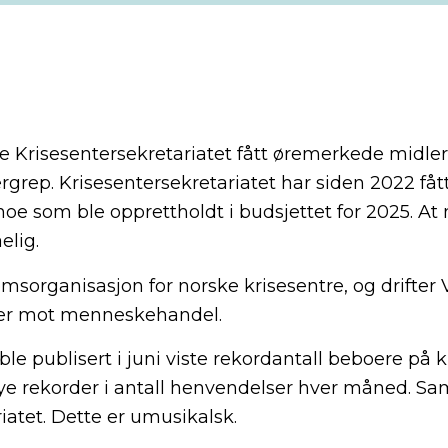
ikke Krisesentersekretariatet fått øremerkede midl
ergrep. Krisesentersekretariatet har siden 2022 få
 noe som ble opprettholdt i budsjettet for 2025. At 
elig.
msorganisasjon for norske krisesentre, og drifter
ter mot menneskehandel.
ble publisert i juni viste rekordantall beboere på 
ye rekorder i antall henvendelser hver måned. Sam
iatet. Dette er umusikalsk.