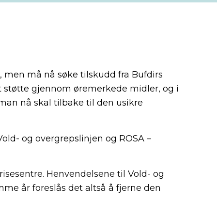
er, men må nå søke tilskudd fra Bufdirs
tt støtte gjennom øremerkede midler, og i
man nå skal tilbake til den usikre
 Vold- og overgrepslinjen og ROSA –
krisesentre. Henvendelsene til Vold- og
me år foreslås det altså å fjerne den