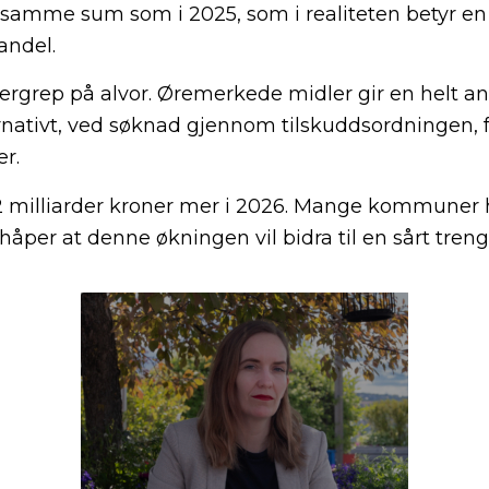
tt samme sum som i 2025, som i realiteten betyr en
andel.
vergrep på alvor. Øremerkede midler gir en helt an
ternativt, ved søknad gjennom tilskuddsordningen, 
r.
2 milliarder kroner mer i 2026. Mange kommuner 
 håper at denne økningen vil bidra til en sårt treng