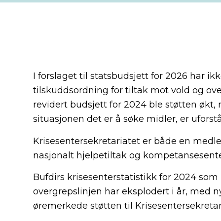
I forslaget til statsbudsjett for 2026 har 
tilskuddsordning for tiltak mot vold og ov
revidert budsjett for 2024 ble støtten økt,
situasjonen det er å søke midler, er uforstå
Krisesentersekretariatet er både en medle
nasjonalt hjelpetiltak og kompetansesen
Bufdirs krisesenterstatistikk for 2024 som 
overgrepslinjen har eksplodert i år, med n
øremerkede støtten til Krisesentersekretar