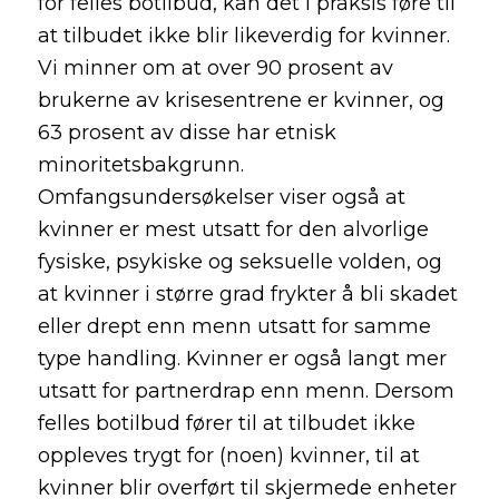
for felles botilbud, kan det i praksis føre til
at tilbudet ikke blir likeverdig for kvinner.
Vi minner om at over 90 prosent av
brukerne av krisesentrene er kvinner, og
63 prosent av disse har etnisk
minoritetsbakgrunn.
Omfangsundersøkelser viser også at
kvinner er mest utsatt for den alvorlige
fysiske, psykiske og seksuelle volden, og
at kvinner i større grad frykter å bli skadet
eller drept enn menn utsatt for samme
type handling. Kvinner er også langt mer
utsatt for partnerdrap enn menn. Dersom
felles botilbud fører til at tilbudet ikke
oppleves trygt for (noen) kvinner, til at
kvinner blir overført til skjermede enheter